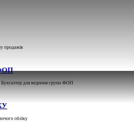
ілу продажів
ФОП
 • Бухгалтер для ведення групи ФОП
КУ
бничого обліку