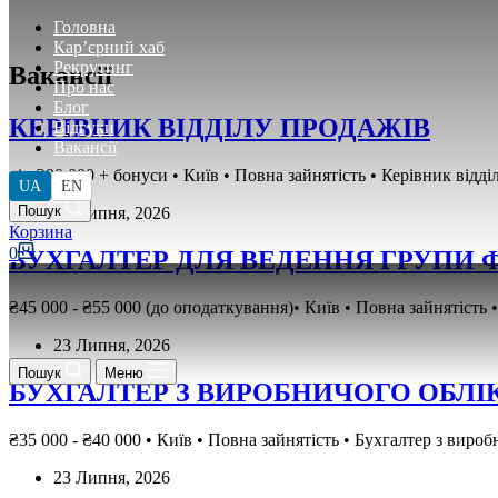
Головна
Кар’єрний хаб
Рекрутинг
Вакансії
Про нас
Блог
КЕРІВНИК ВІДДІЛУ ПРОДАЖІВ
Відгуки
Вакансії
від ₴90 000 + бонуси • Київ • Повна зайнятість • Керівник відд
UA
EN
Пошук
23 Липня, 2026
Кошик
0
БУХГАЛТЕР ДЛЯ ВЕДЕННЯ ГРУПИ 
₴45 000 - ₴55 000 (до оподаткування)• Київ • Повна зайнятість
23 Липня, 2026
Пошук
Меню
БУХГАЛТЕР З ВИРОБНИЧОГО ОБЛІ
₴35 000 - ₴40 000 • Київ • Повна зайнятість • Бухгалтер з виро
23 Липня, 2026