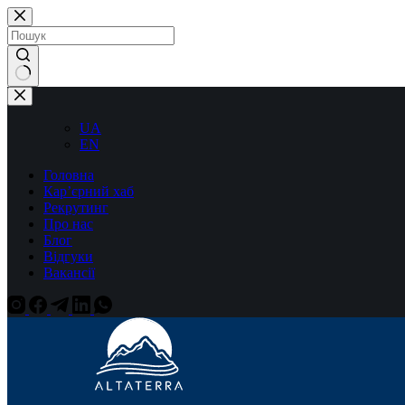
Перейти
до
вмісту
Немає
результатів
UA
EN
Головна
Кар’єрний хаб
Рекрутинг
Про нас
Блог
Відгуки
Вакансії