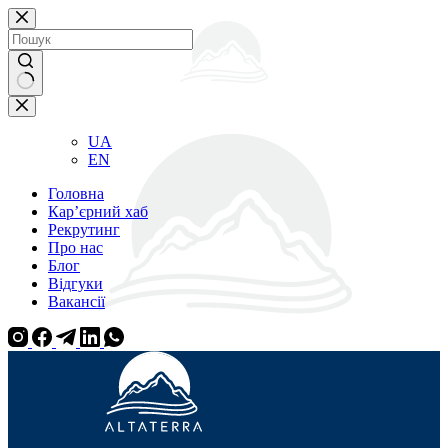
Перейти
до
вмісту
Немає
результатів
UA
EN
Головна
Кар’єрний хаб
Рекрутинг
Про нас
Блог
Відгуки
Вакансії