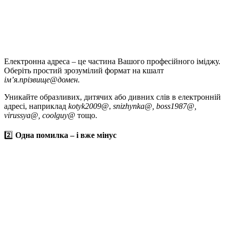
Електронна адреса – це частина Вашого професійного іміджу.
Оберіть простий зрозумілий формат на кшалт
імʼя.прізвище@домен.
Уникайте образливих, дитячих або дивних слів в електронній
адресі, наприклад
kotyk2009@
,
snizhynka@, boss1987@,
virussya@, coolguy@
тощо.
2️⃣
Одна помилка – і вже мінус