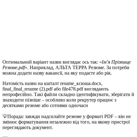
Оптимальний варіант назви виглядає ось так: «
Ім’я Прізвище
Резюме.pdf
». Наприклад, АЛЬТА ТЕРРА Резюме. За потреби
можна додати назву вакансії, на яку подаєте або рік.
Натомість назви на кшталт resume_ксюша.docx,
final_final_resume (2).pdf або file478.pdf виглядають
непрофесійно. Такі файли складно ідентифікувати, зберігати й
знаходити пізніше – особливо коли рекрутер працює з
десятками резюме або сотнями одночасн
💡Порада: завжди надсилайте резюме у форматі PDF – він не
змінює форматування незалежно від того, на якому пристрої
переглядають документ.