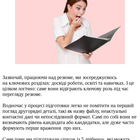
Зазвичай, працюючи над резюме, ми зосереджуємось
на ключових розділах: досвіді роботи, освіті та навичках. І це
цілком логічно: саме вони відіграють ключову роль під час
перегляду резюме.
Водночас у процесі підготовки легко не помітити на перший
погляд другорядні деталі, такі як назву файлу, неактуальні
контактні дані чи непослідовний формат. Самі по собі вони не
визначають рівень кандидата або кандидатки, але дуже часто
формують перше враження про них.
Саме тому ми підготували список із 5 дрібниць, які можуть