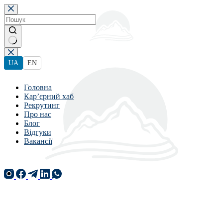
Перейти
до
вмісту
Немає
результатів
UA
EN
Головна
Кар’єрний хаб
Рекрутинг
Про нас
Блог
Відгуки
Вакансії