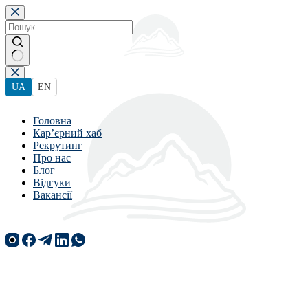
Перейти
до
вмісту
Немає
результатів
UA
EN
Головна
Кар’єрний хаб
Рекрутинг
Про нас
Блог
Відгуки
Вакансії