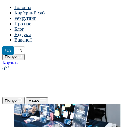
Головна
Кар’єрний хаб
Рекрутинг
АЛЬТАТЕРРА НА ФЕСТИВАЛІ
Про нас
КАР’ЄРИ ВДНГ 🎉
Блог
Відгуки
Вакансії
admin
8 Червня, 2026
UA
EN
Події
Пошук
Кошик
0
Пошук
Меню