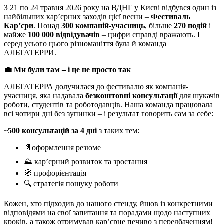
З 21 по 24 травня 2026 року на ВДНГ у Києві відбувся один із
найбільших кар’єрних заходів цієї весни –
Фестиваль
Кар’єри
. Понад
300 компаній-учасниць
, більше
270 подій
і
майже
100 000 відвідувачів
– цифри справді вражають. І
серед усього цього різноманіття була й команда
АЛЬТАТЕРРИ.
💼 Ми були там – і це не просто так
АЛЬТАТЕРРА долучилася до фестивалю як компанія-
учасниця, яка надавала
безкоштовні консультації
для шукачів
роботи, студентів та роботодавців. Наша команда працювала
всі чотири дні без зупинки – і результат говорить сам за себе:
~500 консультацій за 4 дні
з таких тем:
📄оформлення резюме
⛰️ кар’єрний розвиток та зростання
🧭 профорієнтація
🔍 стратегія пошуку роботи
Кожен, хто підходив до нашого стенду, йшов із конкретними
відповідями на свої запитання та порадами щодо наступних
кроків, а також отримував кар’єрне печиво з передбаченням!