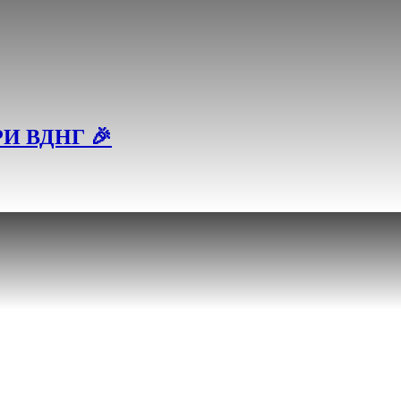
И ВДНГ 🎉